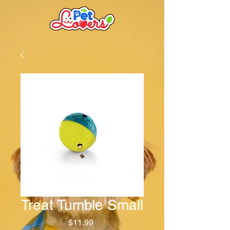
Treat Tumble Small
Precio
$11.99