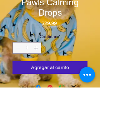
Pawls Calming
Drops
Precio
$29.99
Cantidad
*
Agregar al carrito