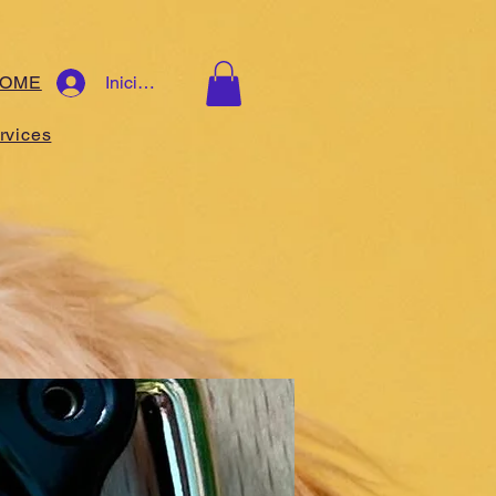
OME
Iniciar sesión
rvices