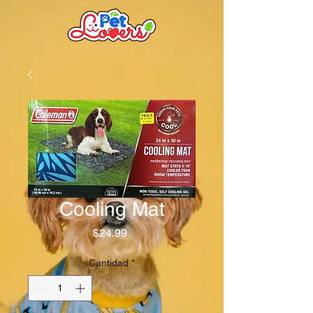
Cooling Mat
Precio
$24.99
Cantidad
*